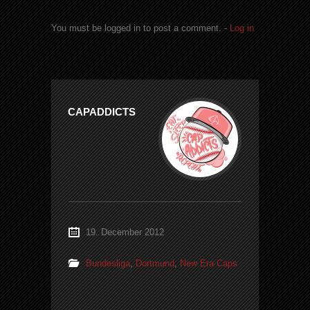
You must be logged in to post a comment. -
Log in
CAPADDICTS
19. December 2012
Bundesliga
,
Dortmund
,
New Era Caps