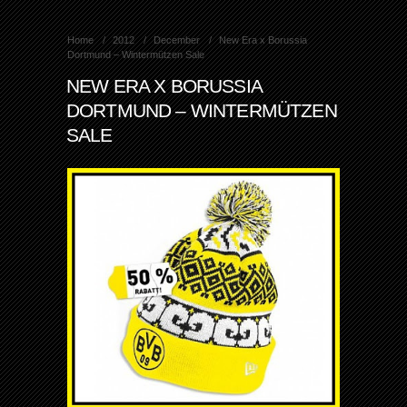
Home
2012
December
New Era x Borussia
Dortmund – Wintermützen Sale
NEW ERA X BORUSSIA
DORTMUND – WINTERMÜTZEN
SALE