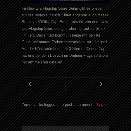
Im New Era Flagship Store Berlin gibt es wieder
einiges neues für euch. Unter anderem auch dieses
Brooklyn 59Fifty Cap. Es ist speziell von dem New
Era Flagship Store designt, aber nur auf 36 Stück
limitiert. Das Fitted kommt in beige mit den für
Guuci bekannten Farben forrestgreen, rot und gold.
Auf der Rückseite findet ihr 3 Sterne. Dieses Cap
hat uns bei dem Besuch im Berliner Flagship Store
mit am meisten gefallen.
You must be logged in to post a comment. -
Log in