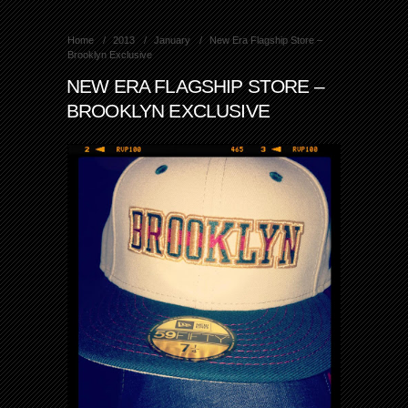
Home
2013
January
New Era Flagship Store –
Brooklyn Exclusive
NEW ERA FLAGSHIP STORE –
BROOKLYN EXCLUSIVE