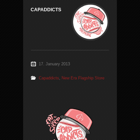
CAPADDICTS
17. January 2013
Capaddicts
,
New Era Flagship Store