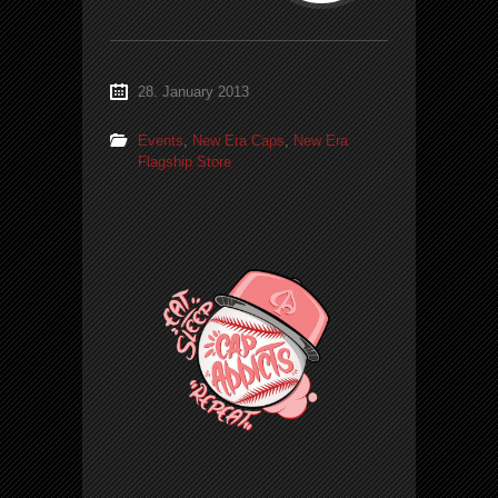
28. January 2013
Events
,
New Era Caps
,
New Era
Flagship Store