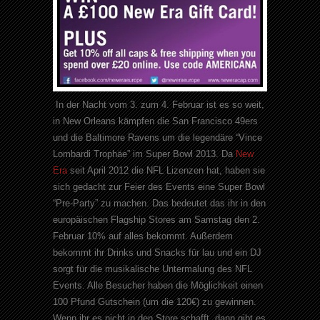
In der Nacht vom 3. zum 4. Februar ist es so weit,
in New Orleans kämpfen die San Francisco 49ers
und die Baltimore Ravens um die legendäre “Vince
Lombardi Trophäe” im Super Bowl 2013. Da
New
Era
seit April 2012 die NFL Lizenzen hat, haben sie
sich gedacht zur Feier des Events eine Super Bowl
“Pre-Party” zu machen. Das bedeutet das ihr in den
europäischen Flagship Stores am Samstag den 2.
Februar 10% auf alles bekommt. Außerdem
bekommt ihr Drinks und Snacks für lau und ein DJ
sorgt für die musikalische Untermalung des NFL
Events. Alle Besucher haben die Möglichkeit einen
100 Pfund Gutschein (um die 120€) zu gewinnen.
Wenn ihr es nicht in den Store schafft, dann gibt es