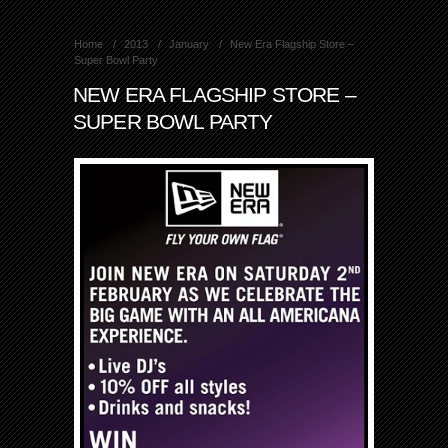
Home
2013
January
New Era Flagship Store –
Super Bowl Party
NEW ERA FLAGSHIP STORE –
SUPER BOWL PARTY