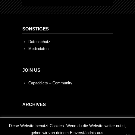
SONSTIGES
Datenschutz
Mediadaten
JOIN US
Capaddicts – Community
ARCHIVES
Archives
This website uses cookies to improve your experience. We'll
Diese Website benutzt Cookies. Wenn du die Website weiter nutzt,
gehen wir von deinem Einverständnis aus.
assume you're ok with this, but you can opt-out if you wish.