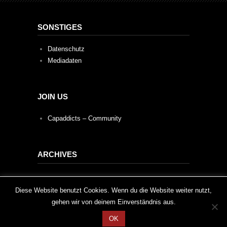
SONSTIGES
Datenschutz
Mediadaten
JOIN US
Capaddicts – Community
ARCHIVES
Archives
This website uses cookies to improve your experience. We'll
Diese Website benutzt Cookies. Wenn du die Website weiter nutzt,
gehen wir von deinem Einverständnis aus.
assume you're ok with this, but you can opt-out if you wish.
OK
Cookie settings
ACCEPT
2020 © Capaddicts