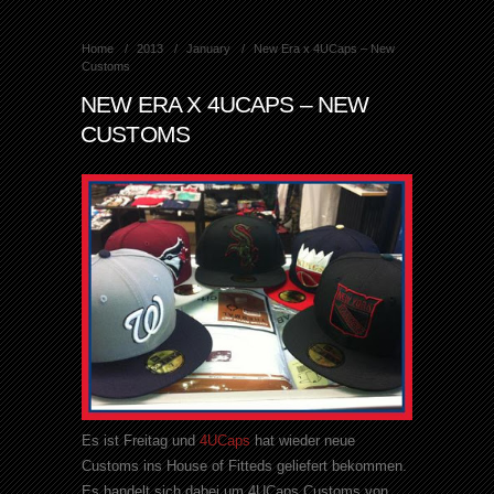
Home
2013
January
New Era x 4UCaps – New
Customs
NEW ERA X 4UCAPS – NEW
CUSTOMS
Es ist Freitag und
4UCaps
hat wieder neue
Customs ins House of Fitteds geliefert bekommen.
Es handelt sich dabei um 4UCaps Customs von