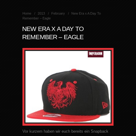
Home
2013
February
New Era x A Day To
Remember – Eagle
NEW ERA X A DAY TO
REMEMBER – EAGLE
Vor kurzem haben wir euch bereits ein Snapback