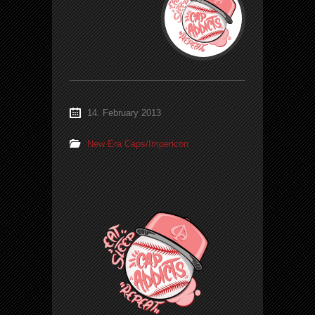
14. February 2013
New Era Caps/Impericon