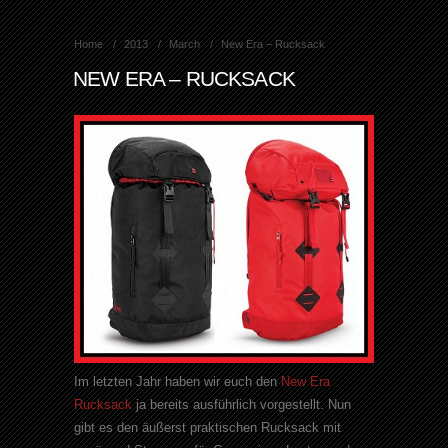
Home
2013
March
New Era – Rucksack
NEW ERA – RUCKSACK
Im letzten Jahr haben wir euch den
New Era
Rucksack
ja bereits ausführlich vorgestellt. Nun
gibt es den äußerst praktischen Rucksack mit