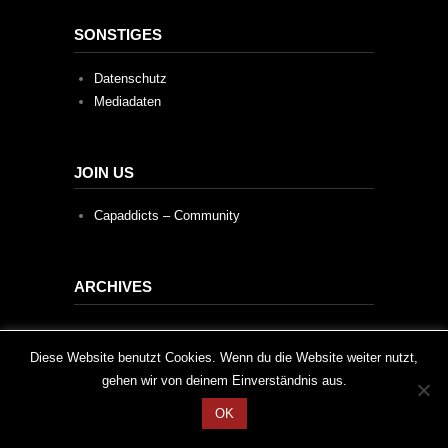
SONSTIGES
Datenschutz
Mediadaten
JOIN US
Capaddicts – Community
ARCHIVES
Archives
This website uses cookies to improve your experience. We'll
Diese Website benutzt Cookies. Wenn du die Website weiter nutzt,
gehen wir von deinem Einverständnis aus.
assume you're ok with this, but you can opt-out if you wish.
OK
Cookie settings
ACCEPT
2020 © Capaddicts