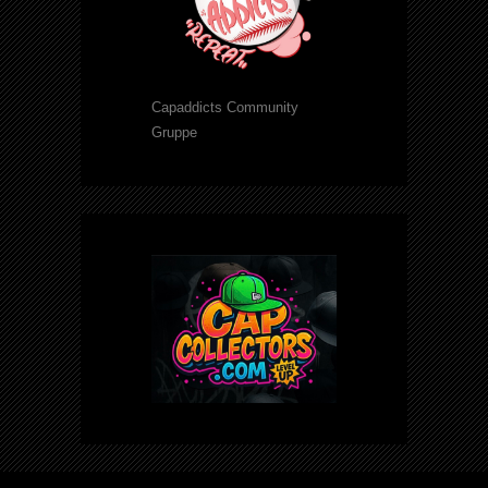
Capaddicts Community
Gruppe