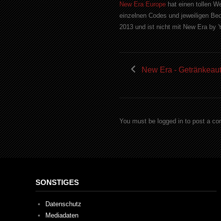
New Era Europe
hat einen tollen W
einzelnen Codes und jeweiligen Bed
2013 und ist nicht mit New Era by
New Era - Getränkeau
You must be logged in to post a c
SONSTIGES
Datenschutz
Mediadaten