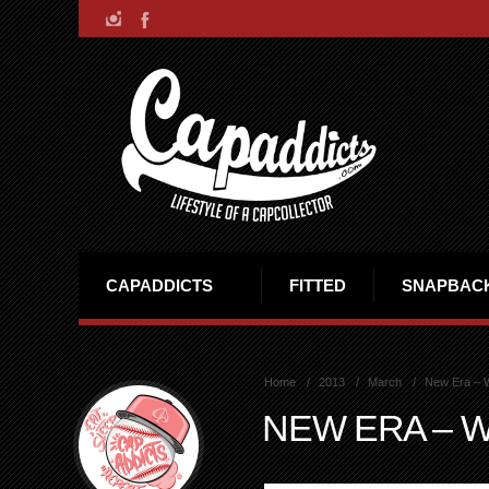
CAPADDICTS
FITTED
SNAPBAC
Home
2013
March
New Era – 
NEW ERA – 