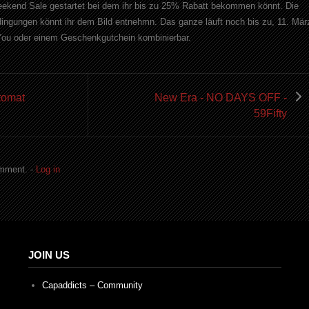
eekend Sale gestartet bei dem ihr bis zu 25% Rabatt bekommen könnt. Die
ingungen könnt ihr dem Bild entnehmn. Das ganze läuft noch bis zu, 11. Mär
 You oder einem Geschenkgutchein kombinierbar.
tomat
New Era - NO DAYS OFF -
59Fifty
omment. -
Log in
JOIN US
Capaddicts – Community