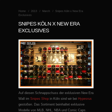
Home
2013
March
Snipes Köln x New Era
Exclusives
SNIPES KÖLN X NEW ERA
EXCLUSIVES
Auf diesen Schnappschuss der exklusiven New Era
Wall im
Snipes Shop
in Köln sind wir bei
Hypesrus
gestoßen. Das Sortiment beinhaltet exklusive
Modelle von MLB, NHL, NBA und Comic Caps.