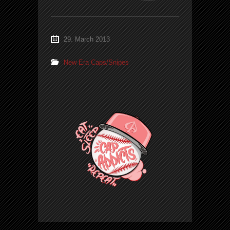
29. March 2013
New Era Caps/Snipes