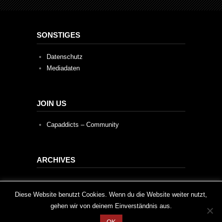
SONSTIGES
Datenschutz
Mediadaten
JOIN US
Capaddicts – Community
ARCHIVES
Archives
This website uses cookies to improve your experience. We'll
Diese Website benutzt Cookies. Wenn du die Website weiter nutzt,
gehen wir von deinem Einverständnis aus.
assume you're ok with this, but you can opt-out if you wish.