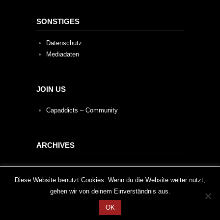
SONSTIGES
Datenschutz
Mediadaten
JOIN US
Capaddicts – Community
ARCHIVES
Archives
This website uses cookies to improve your experience. We'll
Diese Website benutzt Cookies. Wenn du die Website weiter nutzt,
gehen wir von deinem Einverständnis aus.
assume you're ok with this, but you can opt-out if you wish.
OK
Cookie settings
ACCEPT
2020 © Capaddicts