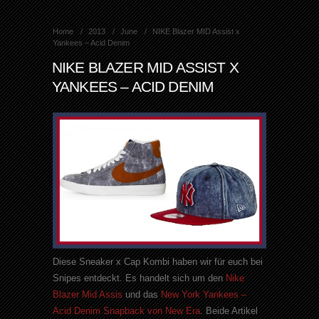
Home
2013
June
NIKE Blazer MID Assist x
Yankees – Acid Denim
NIKE BLAZER MID ASSIST X
YANKEES – ACID DENIM
Diese Sneaker x Cap Kombi haben wir für euch bei
Snipes entdeckt. Es handelt sich um den
Nike
Blazer Mid Assis
und das
New York Yankees –
Acid Denim Snapback von New Era
. Beide Artikel