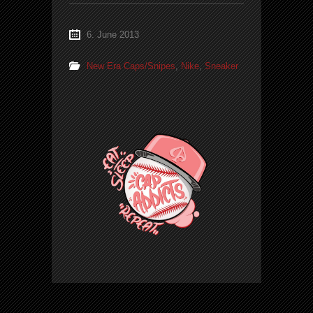
6. June 2013
New Era Caps/Snipes
,
Nike
,
Sneaker