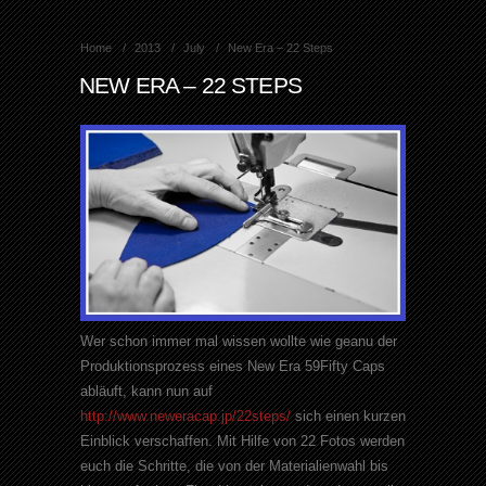
Home
2013
July
New Era – 22 Steps
NEW ERA – 22 STEPS
Wer schon immer mal wissen wollte wie geanu der
Produktionsprozess eines New Era 59Fifty Caps
abläuft, kann nun auf
http://www.neweracap.jp/22steps/
sich einen kurzen
Einblick verschaffen. Mit Hilfe von 22 Fotos werden
euch die Schritte, die von der Materialienwahl bis