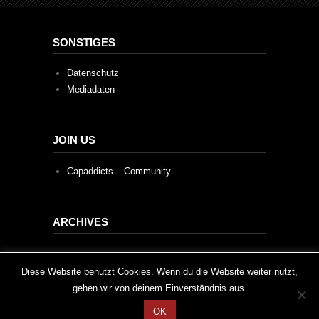
SONSTIGES
Datenschutz
Mediadaten
JOIN US
Capaddicts – Community
ARCHIVES
Archives
This website uses cookies to improve your experience. We'll
Diese Website benutzt Cookies. Wenn du die Website weiter nutzt,
gehen wir von deinem Einverständnis aus.
assume you're ok with this, but you can opt-out if you wish.
OK
Cookie settings
ACCEPT