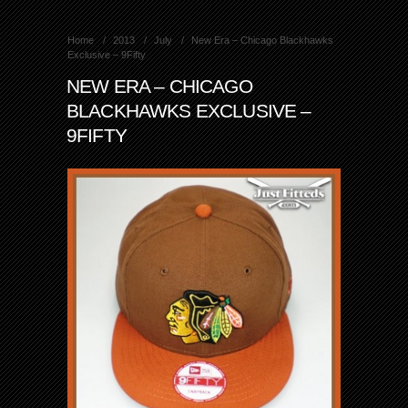
Home
2013
July
New Era – Chicago Blackhawks
Exclusive – 9Fifty
NEW ERA – CHICAGO
BLACKHAWKS EXCLUSIVE –
9FIFTY