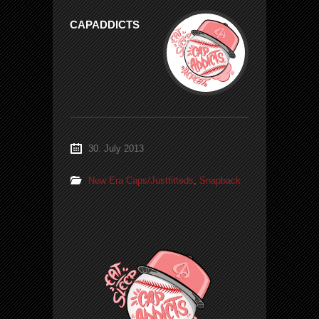
CAPADDICTS
30. July 2013
New Era Caps/Justfitteds
,
Snapback