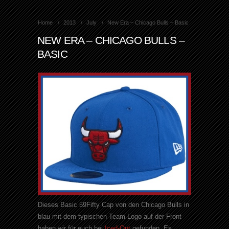
Home
2013
July
New Era – Chicago Bulls – Basic
NEW ERA – CHICAGO BULLS –
BASIC
Dieses Basic 59Fifty Cap von den Chicago Bulls in
blau mit dem typischen Team Logo auf der Front
haben wir für euch bei
Iced-Out
gefunden. Es