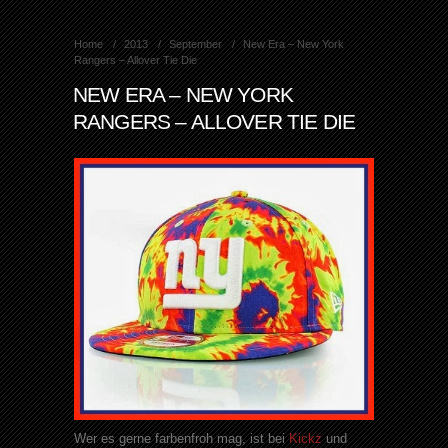
Home
2013
September
New Era – New York
Rangers – Allover Tie Die
NEW ERA – NEW YORK
RANGERS – ALLOVER TIE DIE
Wer es gerne farbenfroh mag, ist bei
Kickz
und