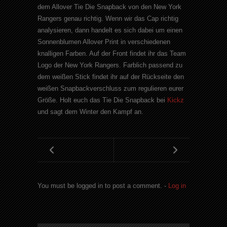
dem Allover Tie Die Snapback von den New York
Rangers genau richtig. Wenn wir das Cap richtig
analysieren, dann handelt es sich dabei um einen
Sonnenblumen Allover Print in verschiedenen
knalligen Farben. Auf der Front findet ihr das Team
Logo der New York Rangers. Farblich passend zu
dem weißen Stick findet ihr auf der Rückseite den
weißen Snapbackverschluss zum regulieren eurer
Größe. Holt euch das Tie Die Snapback bei
Kickz
und sagt dem Winter den Kampf an.
You must be logged in to post a comment. -
Log in