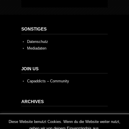
SONSTIGES
Datenschutz
Mediadaten
JOIN US
Capaddicts – Community
ARCHIVES
Archives
This website uses cookies to improve your experience. We'll
Diese Website benutzt Cookies. Wenn du die Website weiter nutzt,
gehen wir von deinem Einverständnis aus.
assume you're ok with this, but you can opt-out if you wish.