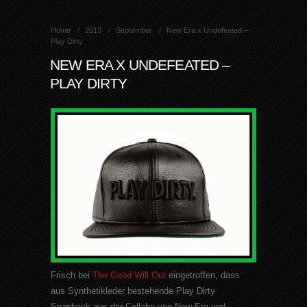
Home
2013
September
New Era x Undefeated –
Play Dirty
NEW ERA X UNDEFEATED –
PLAY DIRTY
Frisch bei
The Good Will Out
eingetroffen, dass
aus Synthetikleder bestehende Play Dirty
Snapback aus der Collabo von New Era und