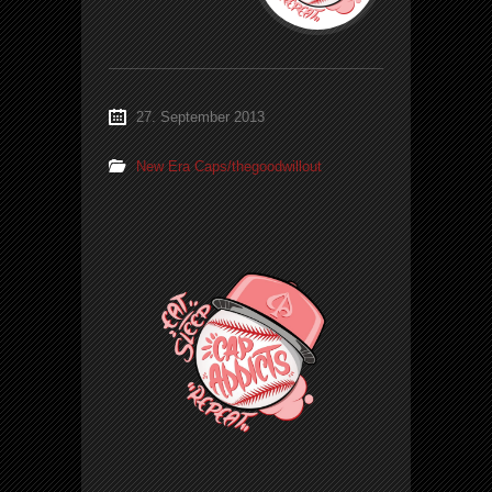
27. September 2013
New Era Caps/thegoodwillout