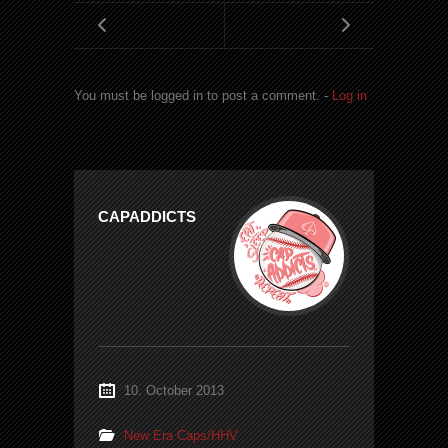
You must be logged in to post a comment. -
Log in
CAPADDICTS
10. October 2013
New Era Caps/HHV