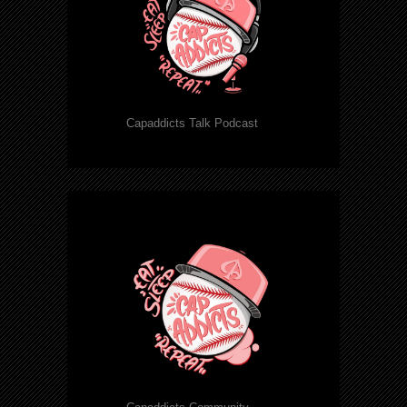
Capaddicts Talk Podcast