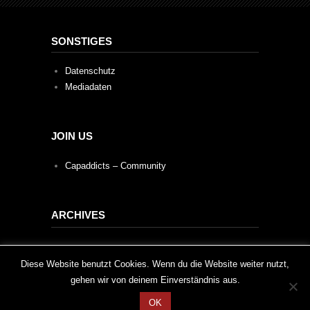
SONSTIGES
Datenschutz
Mediadaten
JOIN US
Capaddicts – Community
ARCHIVES
Archives
This website uses cookies to improve your experience. We'll
Diese Website benutzt Cookies. Wenn du die Website weiter nutzt,
gehen wir von deinem Einverständnis aus.
assume you're ok with this, but you can opt-out if you wish.
OK
Cookie settings
ACCEPT