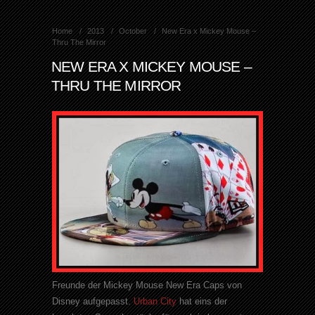
Home
2013
October
New Era x Mickey Mouse –
Thru The Mirror
NEW ERA X MICKEY MOUSE –
THRU THE MIRROR
Freunde der Mickey Mouse New Era Caps von
Disney aufgepasst.
Urban City
hat eins der