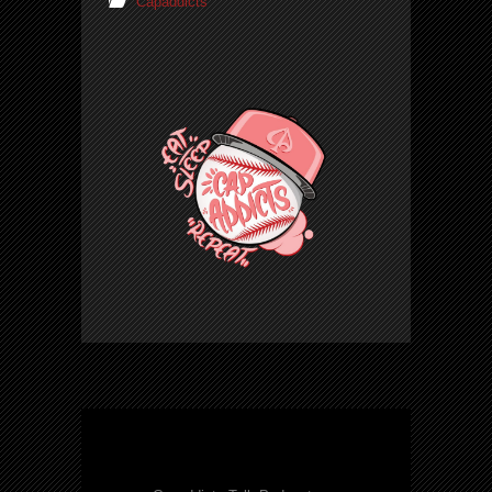
Capaddicts