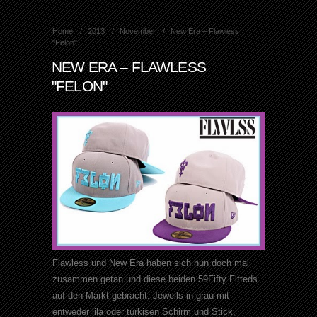
Home
2013
November
New Era – Flawless
"Felon"
NEW ERA – FLAWLESS
"FELON"
Flawless und New Era haben sich nun doch mal
zusammen getan und diese beiden 59Fifty Fitteds
auf den Markt gebracht. Jeweils in grau mit
entweder lila oder türkisen Schirm und Stick,