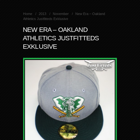
Home
2013
November
New Era – Oakland
Athletics Justfitteds Exklusive
NEW ERA – OAKLAND
ATHLETICS JUSTFITTEDS
EXKLUSIVE