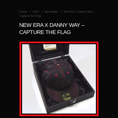
Home
2013
November
New Era x Danny Way –
Capture the Flag
NEW ERA X DANNY WAY –
CAPTURE THE FLAG