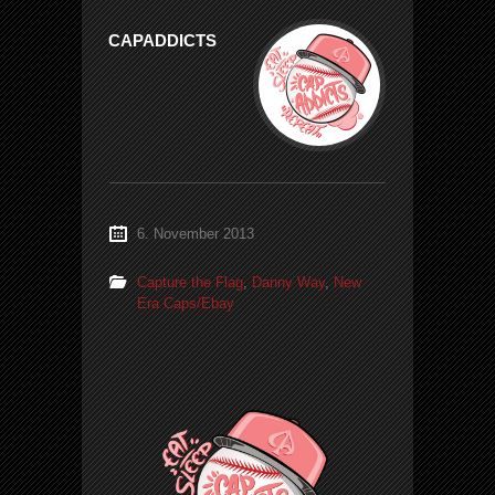
CAPADDICTS
6. November 2013
Capture the Flag
,
Danny Way
,
New
Era Caps/Ebay