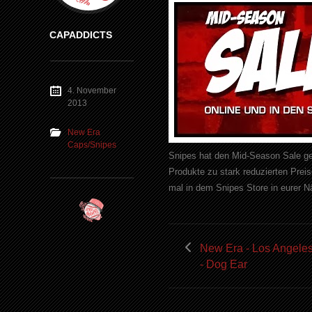
CAPADDICTS
4. November
2013
New Era
Caps/Snipes
Snipes hat den Mid-Season Sale gesta
Produkte zu stark reduzierten Prei
mal in dem Snipes Store in eurer N
New Era - Los Angele
- Dog Ear