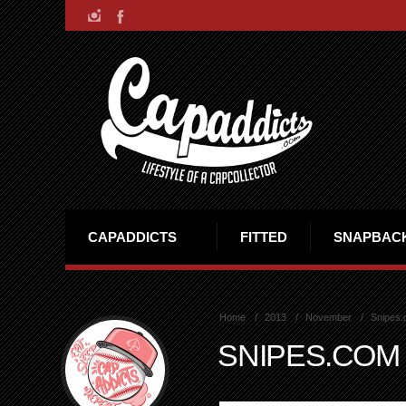
CAPADDICTS
FITTED
SNAPBAC
Home
2013
November
Snipes.
SNIPES.COM 