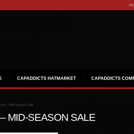
HO
K
CAPADDICTS HATMARKET
CAPADDICTS COM
com – Mid-Season Sale
– MID-SEASON SALE