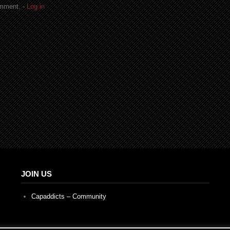
omment. -
Log in
JOIN US
Capaddicts – Community