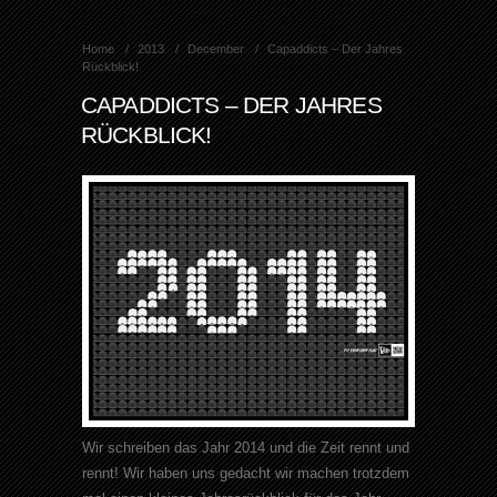
Home
2013
December
Capaddicts – Der Jahres
Rückblick!
CAPADDICTS – DER JAHRES
RÜCKBLICK!
Wir schreiben das Jahr 2014 und die Zeit rennt und
rennt! Wir haben uns gedacht wir machen trotzdem