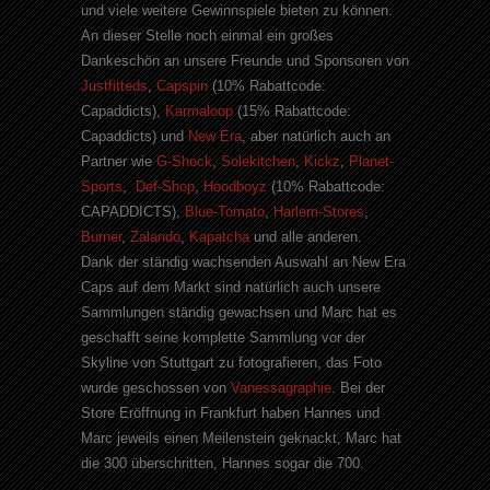
und viele weitere Gewinnspiele bieten zu können.
An dieser Stelle noch einmal ein großes
Dankeschön an unsere Freunde und Sponsoren von
Justfitteds
,
Capspin
(10% Rabattcode:
Capaddicts),
Karmaloop
(15% Rabattcode:
Capaddicts) und
New Era
, aber natürlich auch an
Partner wie
G-Shock
,
Solekitchen
,
Kickz
,
Planet-
Sports
,
Def-Shop
,
Hoodboyz
(10% Rabattcode:
CAPADDICTS),
Blue-Tomato
,
Harlem-Stores
,
Burner
,
Zalando
,
Kapatcha
und alle anderen.
Dank der ständig wachsenden Auswahl an New Era
Caps auf dem Markt sind natürlich auch unsere
Sammlungen ständig gewachsen und Marc hat es
geschafft seine komplette Sammlung vor der
Skyline von Stuttgart zu fotografieren, das Foto
wurde geschossen von
Vanessagraphie
. Bei der
Store Eröffnung in Frankfurt haben Hannes und
Marc jeweils einen Meilenstein geknackt, Marc hat
die 300 überschritten, Hannes sogar die 700.