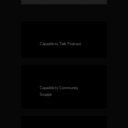
Capaddicts Talk Podcast
Capaddicts Community
Gruppe