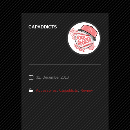
CAPADDICTS
31. December 2013
Accessoires
,
Capaddicts
,
Review