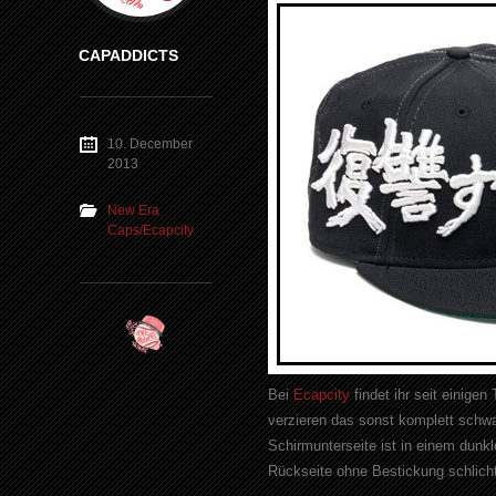
CAPADDICTS
10. December
2013
New Era
Caps/Ecapcity
Bei
Ecapcity
findet ihr seit einige
verzieren das sonst komplett schwar
Schirmunterseite ist in einem dunk
Rückseite ohne Bestickung schlicht