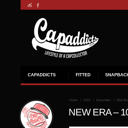
CAPADDICTS
FITTED
SNAPBAC
Home
2013
December
New Er
NEW ERA – 