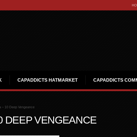
HO
K
CAPADDICTS HATMARKET
CAPADDICTS COM
a – 10 Deep Vengeance
10 DEEP VENGEANCE