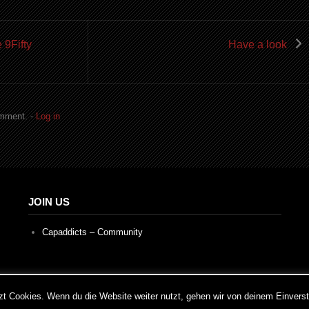
9Fifty
Have a look
omment. -
Log in
JOIN US
Capaddicts – Community
xperience. We'll assume you're ok with this, but you can opt-out if 
t Cookies. Wenn du die Website weiter nutzt, gehen wir von deinem Einvers