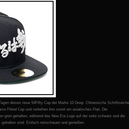
n Tagen dieses neue 59Fifty Cap der Marke 10 Deep. Chinesische Schriftzeich
ze Fitted Cap und verleihen ihm somit ein asiatisches Flair. Die
len grün gehalten, während das New Era Logo auf der seite schwarz und die
 gehalten sind. Einfach reinschauen und genießen.