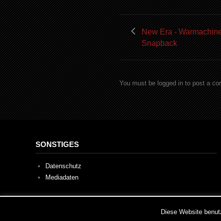
New Era - Warmachine 
Snapback
You must be logged in to post a c
SONSTIGES
Datenschutz
Mediadaten
This website uses cookies to improve your e
Diese Website benutz
2020 © Capaddicts