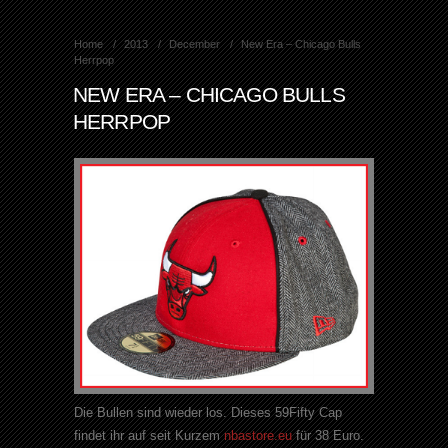
Home
2013
December
New Era – Chicago Bulls
Herrpop
NEW ERA – CHICAGO BULLS
HERRPOP
Die Bullen sind wieder los. Dieses 59Fifty Cap
findet ihr auf seit Kurzem
nbastore.eu
für 38 Euro.