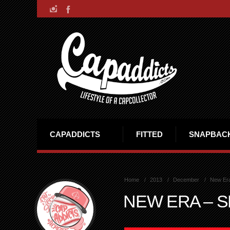
CAPADDICTS
FITTED
SNAPBAC
Home
2013
December
New Era
NEW ERA – 