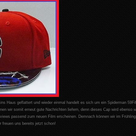
 ins Haus geflattert und wieder einmal handelt es sich um ein Spiderman 59Fi
nen wir somit erneut gute Nachrichten liefern, denn dieses Cap wird ebenso w
eviews passend zum neuen Film erscheinen. Demnach können wir im Frühling
 freuen uns bereits jetzt schon!