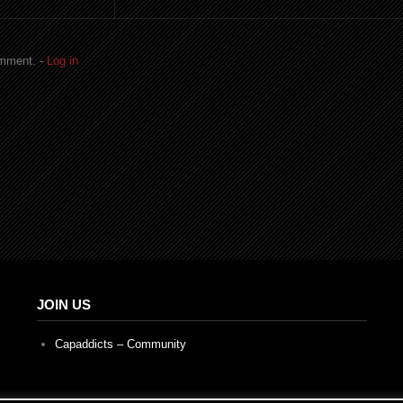
omment. -
Log in
JOIN US
Capaddicts – Community