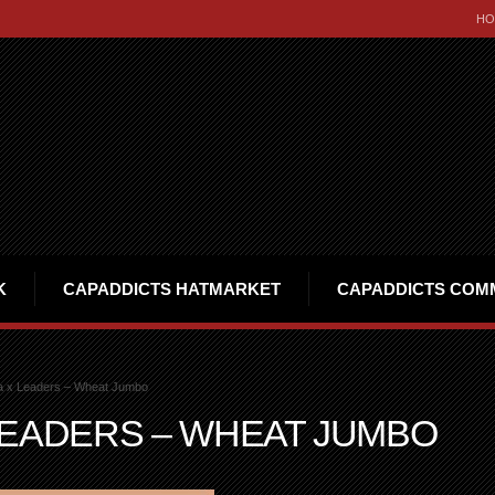
HO
K
CAPADDICTS HATMARKET
CAPADDICTS COM
a x Leaders – Wheat Jumbo
LEADERS – WHEAT JUMBO