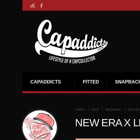
CAPADDICTS
FITTED
SNAPBAC
Home
2013
December
New Er
NEW ERA X 