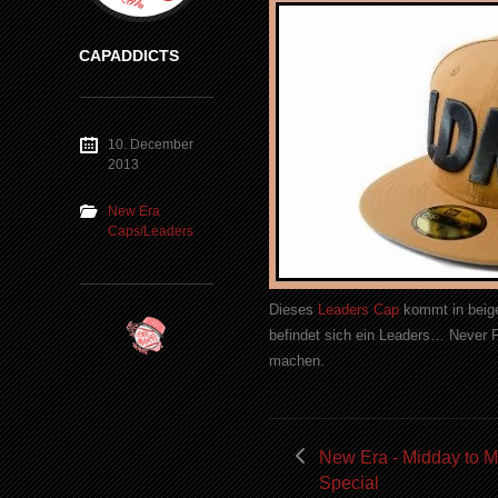
CAPADDICTS
10. December
2013
New Era
Caps/Leaders
Dieses
Leaders Cap
kommt in beige
befindet sich ein Leaders… Never Fo
machen.
New Era - Midday to M
Special