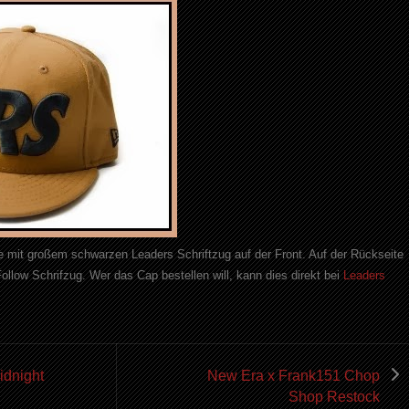
 mit großem schwarzen Leaders Schriftzug auf der Front. Auf der Rückseite
llow Schrifzug. Wer das Cap bestellen will, kann dies direkt bei
Leaders
idnight
New Era x Frank151 Chop
Shop Restock