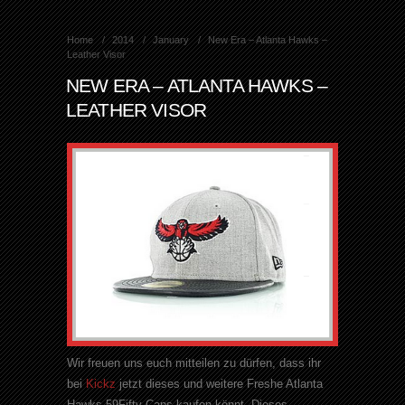
Home
2014
January
New Era – Atlanta Hawks –
Leather Visor
NEW ERA – ATLANTA HAWKS –
LEATHER VISOR
Wir freuen uns euch mitteilen zu dürfen, dass ihr
bei
Kickz
jetzt dieses und weitere Freshe Atlanta
Hawks 59Fifty Caps kaufen könnt. Dieses