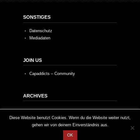
SONSTIGES
Datenschutz
Mediadaten
JOIN US
Capaddicts – Community
ARCHIVES
Archives
This website uses cookies to improve your experience. We'll
Diese Website benutzt Cookies. Wenn du die Website weiter nutzt,
gehen wir von deinem Einverständnis aus.
assume you're ok with this, but you can opt-out if you wish.
OK
Cookie settings
ACCEPT
2020 © Capaddicts