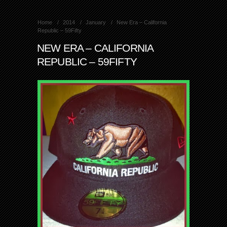
Home
2014
January
New Era – California
Republic – 59Fifty
NEW ERA – CALIFORNIA
REPUBLIC – 59FIFTY