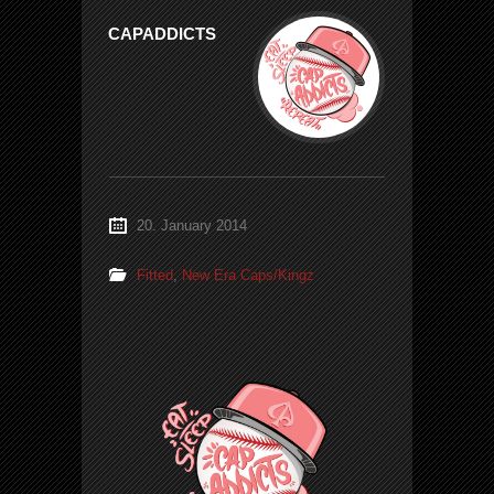
CAPADDICTS
20. January 2014
Fitted
,
New Era Caps/Kingz