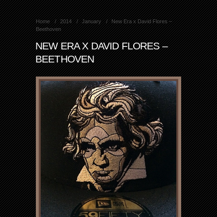
Home
2014
January
New Era x David Flores –
Beethoven
NEW ERA X DAVID FLORES –
BEETHOVEN