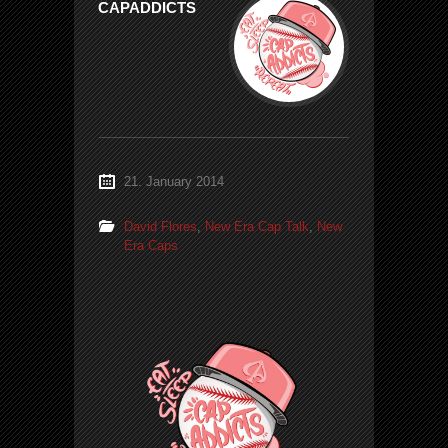
CAPADDICTS
21. January 2014
David Flores
,
New Era Cap Talk
,
New
Era Caps