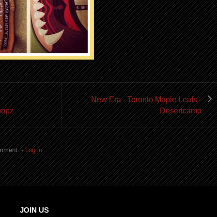
New Era - Toronto Maple Leafs -
popz
Desertcamo
omment. -
Log in
JOIN US