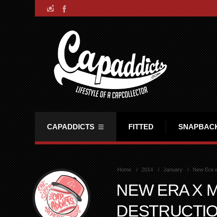
CAPADDICTS
FITTED
SNAPBAC
Home
2014
January
New Era x
NEW ERA X M
DESTRUCTI