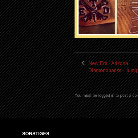
New Era - Arizona
Diamondbacks - Ilumi
You must be logged in to post a c
SONSTIGES