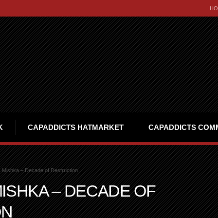
HO
K
CAPADDICTS HATMARKET
CAPADDICTS COM
 Mishka – Decade of Destruction
ISHKA – DECADE OF
ON