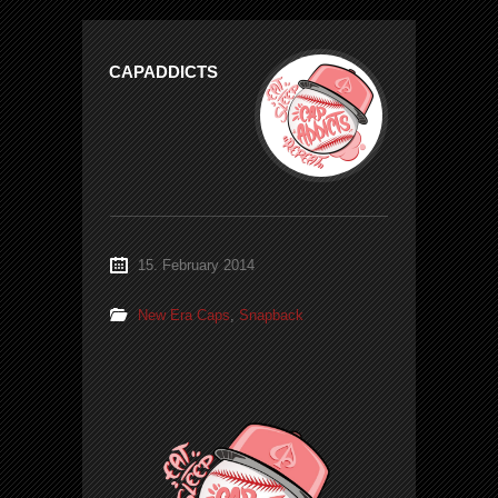
CAPADDICTS
15. February 2014
New Era Caps
,
Snapback