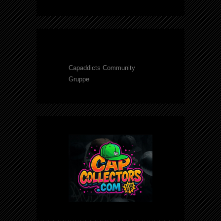
Capaddicts Community
Gruppe