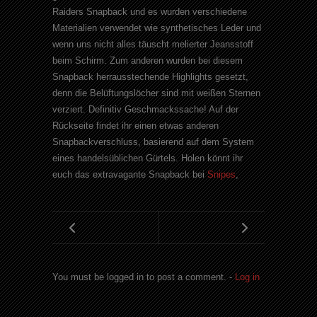
Raiders Snapback und es wurden verschiedene
Materialien verwendet wie synthetisches Leder und
wenn uns nicht alles täuscht melierter Jeansstoff
beim Schirm. Zum anderen wurden bei diesem
Snapback herrausstechende Highlights gesetzt,
denn die Belüftungslöcher sind mit weißen Sternen
verziert. Definitiv Geschmackssache! Auf der
Rückseite findet ihr einen etwas anderen
Snapbackverschluss, basierend auf dem System
eines handelsüblichen Gürtels. Holen könnt ihr
euch das extravagante Snapback bei
Snipes
,
You must be logged in to post a comment. -
Log in