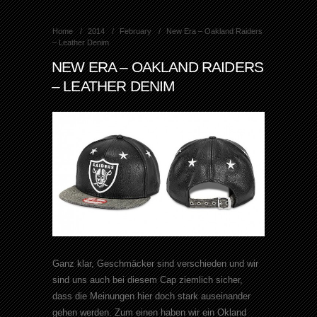
Home
2014
February
New Era – Oakland Raiders
– Leather Denim
NEW ERA – OAKLAND RAIDERS
– LEATHER DENIM
Ganz klar, Geschmäcker sind verschieden und wir
sind uns auch bei diesem Cap ziemlich sicher,
dass die Meinungen hier doch stark auseinander
gehen werden. Zum einen haben wir ein Okland