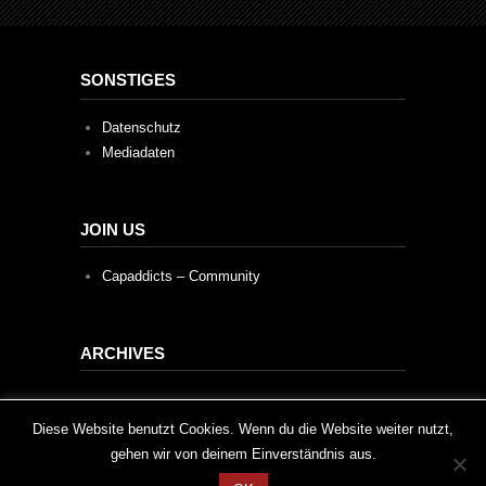
SONSTIGES
Datenschutz
Mediadaten
JOIN US
Capaddicts – Community
ARCHIVES
Archives
This website uses cookies to improve your experience. We'll
Diese Website benutzt Cookies. Wenn du die Website weiter nutzt,
gehen wir von deinem Einverständnis aus.
assume you're ok with this, but you can opt-out if you wish.