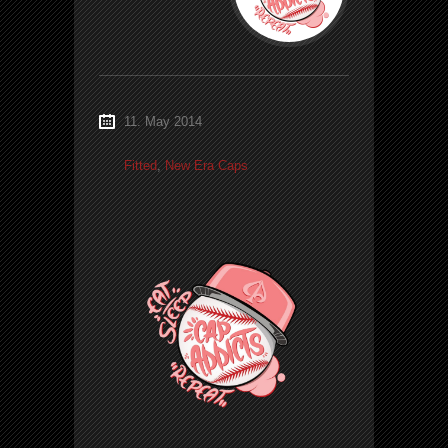
11. May 2014
Fitted
,
New Era Caps