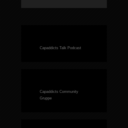
Capaddicts Talk Podcast
Capaddicts Community
Gruppe