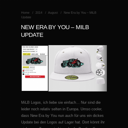
Home
2014
August
New Era by You – MiLB
Update
NEW ERA BY YOU – MILB
UPDATE
MiLB Logos, ich liebe sie einfach… Nur sind die
leider noch relativ selten in Europa. Umso cooler,
dass New Era by You nun auch für uns ein dickes
Update bei den Logos auf Lager hat. Dort könnt ihr