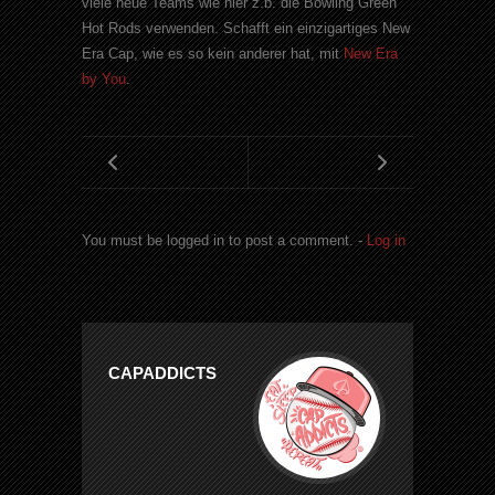
viele neue Teams wie hier z.b. die Bowling Green
Hot Rods verwenden. Schafft ein einzigartiges New
Era Cap, wie es so kein anderer hat, mit
New Era
by You
.
You must be logged in to post a comment. -
Log in
CAPADDICTS