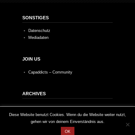
SONSTIGES
Datenschutz
Mediadaten
JOIN US
Capaddicts – Community
ARCHIVES
Archives
This website uses cookies to improve your experience. We'll
Diese Website benutzt Cookies. Wenn du die Website weiter nutzt,
gehen wir von deinem Einverständnis aus.
assume you're ok with this, but you can opt-out if you wish.
OK
Cookie settings
ACCEPT