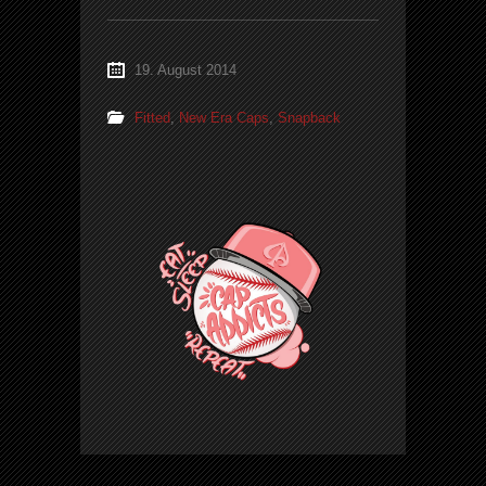
19. August 2014
Fitted
,
New Era Caps
,
Snapback