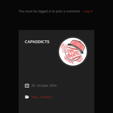
You must be logged in to post a comment. -
Log in
CAPADDICTS
29. October 2014
Nike
,
Sneaker