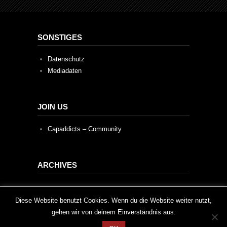
SONSTIGES
Datenschutz
Mediadaten
JOIN US
Capaddicts – Community
ARCHIVES
Archives
This website uses cookies to improve your experience. We'll
Diese Website benutzt Cookies. Wenn du die Website weiter nutzt,
gehen wir von deinem Einverständnis aus.
assume you're ok with this, but you can opt-out if you wish.