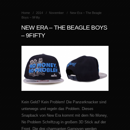
Home
2014
November
New Era – The Beagle
Boys – 9Fifty
NEW ERA – THE BEAGLE BOYS
– 9FIFTY
Kein Geld? Kein Problem! Die Panzerknacker sind
unterwegs und regeln das Problem. Dieses
Snapback von New Era kommt mit dem No Money,
No Problem Schriftzug in großem 3D Stick auf der
Front. Die drei charmanten Garnoven werden