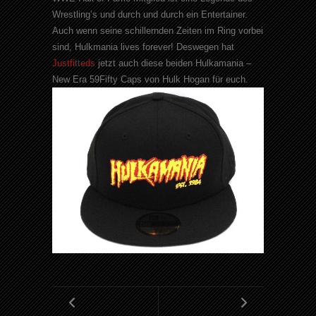
Wrestling’s und durch und durch ein Entertainer.
Auch wenn seine schillernden Zeiten im Ring vorbei
sind, Hulkmania lives forever! Deswegen hat
Justfitteds
jetzt auch diese beiden Hulkamania –
New Era 59Fifty Caps von Hulk Hogan für euch.