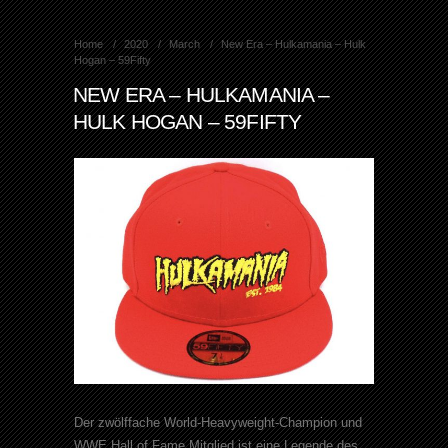
Home
2020
March
New Era – Hulkamania – Hulk
Hogan – 59Fifty
NEW ERA – HULKAMANIA –
HULK HOGAN – 59FIFTY
Der zwölffache World-Heavyweight-Champion und
WWE Hall of Fame Mitglied ist eine Legende des