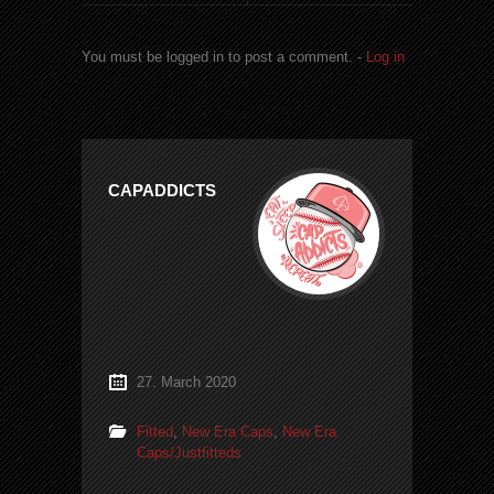
You must be logged in to post a comment. -
Log in
CAPADDICTS
27. March 2020
Fitted
,
New Era Caps
,
New Era
Caps/Justfitteds