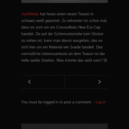
Justfitteds
hat heute einen neuen Teaser in
schwarz-weiß gepostet. Zu erkennen ist schon mal,
dass es sich um ein Crossedbats New Era Cap
handelt. Da auf der Schirmunterseite kein Sticker
zu sehen ist, kann man davon ausgehen, das es
sich hier um ein Material wie Suede handelt. Das
vermutliche interessanteste an dem Teaser ist der
helle weiße Streifen. Was könnte das wohl sein? 😲
You must be logged in to post a comment. -
Log in