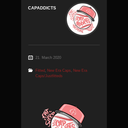
CAPADDICTS
21. March 2020
Fitted
,
New Era Caps
,
New Era
Caps/Justfitteds