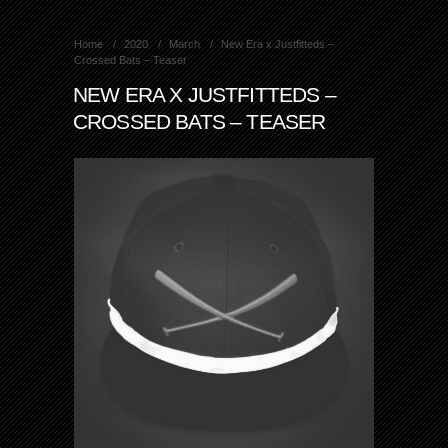
Home
2020
March
New Era x Justfitteds –
Crossed Bats – Teaser
NEW ERA X JUSTFITTEDS –
CROSSED BATS – TEASER