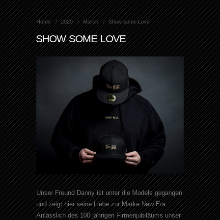
Home
2020
March
Show some Love
SHOW SOME LOVE
Unser Freund Danny ist unter die Models gegangen
und zeigt hier seine Liebe zur Marke New Era.
Anlässlich des 100 jährigen Firmenjubiläums unser