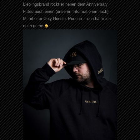
Lieblingsbrand rockt er neben dem Anniversary
Fitted auch einen (unseren Informationen nach)
Mitarbeiter Only Hoodie. Puuuuh… den hätte ich
auch gerne