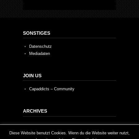
SONSTIGES
Datenschutz
Mediadaten
JOIN US
Capaddicts – Community
ARCHIVES
Archives
This website uses cookies to improve your experience. We'll
Diese Website benutzt Cookies. Wenn du die Website weiter nutzt,