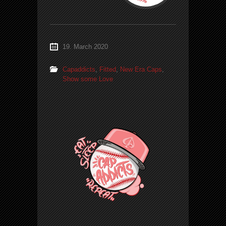
19. March 2020
Capaddicts
,
Fitted
,
New Era Caps
,
Show some Love