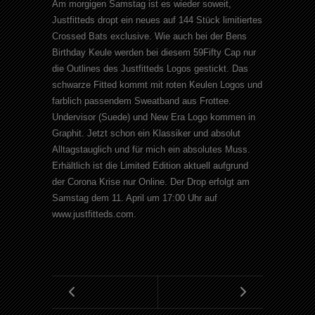
Am morgigen Samstag ist es wieder soweit,
Justfitteds dropt ein neues auf 144 Stück limitiertes
Crossed Bats exclusive. Wie auch bei der Bens
Birthday Keule werden bei diesem 59Fifty Cap nur
die Outlines des Justfitteds Logos gestickt. Das
schwarze Fitted kommt mit roten Keulen Logos und
farblich passendem Sweatband aus Frottee.
Undervisor (Suede) und New Era Logo kommen in
Graphit. Jetzt schon ein Klassiker und absolut
Alltagstauglich und für mich ein absolutes Muss.
Erhältlich ist die Limited Edition aktuell aufgrund
der Corona Krise nur Online. Der Drop erfolgt am
Samstag dem 11. April um 17:00 Uhr auf
www.justfitteds.com.