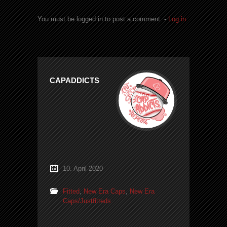
You must be logged in to post a comment. -
Log in
CAPADDICTS
10. April 2020
Fitted
,
New Era Caps
,
New Era
Caps/Justfitteds