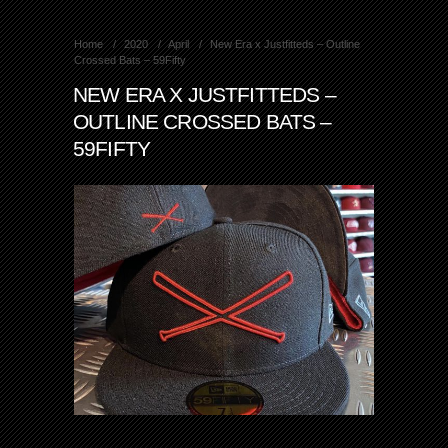
Home
2020
April
New Era x Justfitteds – Outline
Crossed Bats – 59Fifty
NEW ERA X JUSTFITTEDS –
OUTLINE CROSSED BATS –
59FIFTY