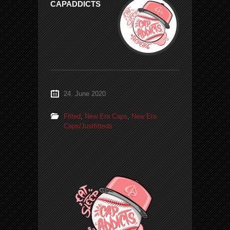
CAPADDICTS
24. June 2020
Fitted
,
New Era Caps
,
New Era
Caps/Justfitteds