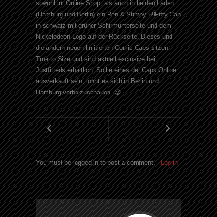
sowohl im Online Shop, als auch in beiden Läden
(Hamburg und Berlin) ein Ren & Stimpy 59Fifty Cap
in schwarz mit grüner Schirmunterseite und dem
Nickelodeon Logo auf der Rückseite. Dieses und
die andern neuen limitierten Comic Caps sitzen
True to Size und sind aktuell exclusive bei
Justfitteds erhältlich. Sollte eines der Caps Online
ausverkauft sein, lohnt es sich in Berlin und
Hamburg vorbeizuschauen. 😉
You must be logged in to post a comment. -
Log in