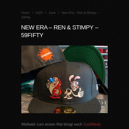
Home
2020
June
New Era – Ren & Stimpy –
59Fifty
NEW ERA – REN & STIMPY –
59FIFTY
Weltweit zum ersten Mal bringt euch
Justfitteds