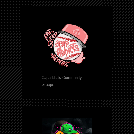
Capaddicts Community
Gruppe