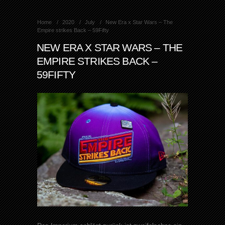
Home
2020
July
New Era x Star Wars – The
Empire strikes Back – 59Fifty
NEW ERA X STAR WARS – THE
EMPIRE STRIKES BACK –
59FIFTY