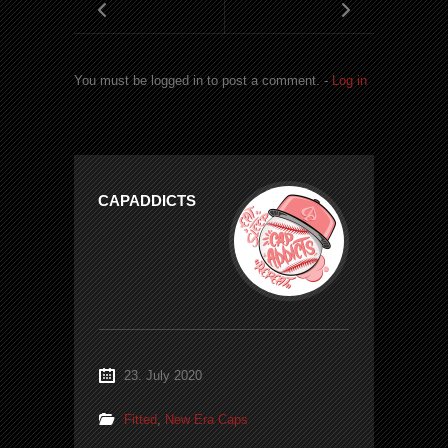
You must be logged in to post a comment. -
Log in
CAPADDICTS
23. July 2020
Fitted
,
New Era Caps