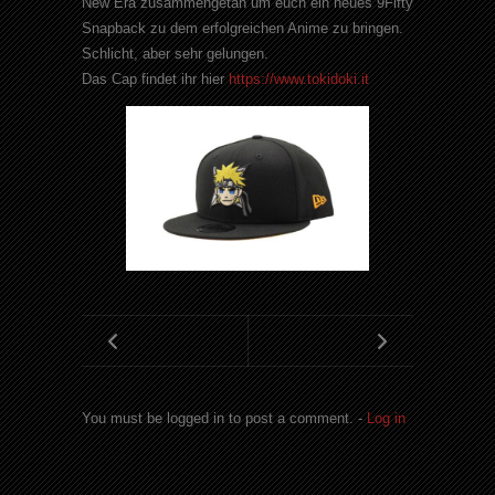
New Era zusammengetan um euch ein neues 9Fifty
Snapback zu dem erfolgreichen Anime zu bringen.
Schlicht, aber sehr gelungen.
Das Cap findet ihr hier
https://www.tokidoki.it
You must be logged in to post a comment. -
Log in