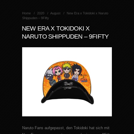
Home
2020
August
New Era x Tokidoki x Naruto
Shippuden – 9Fifty
NEW ERA X TOKIDOKI X
NARUTO SHIPPUDEN – 9FIFTY
Naruto Fans aufgepasst, den Tokidoki hat sich mit