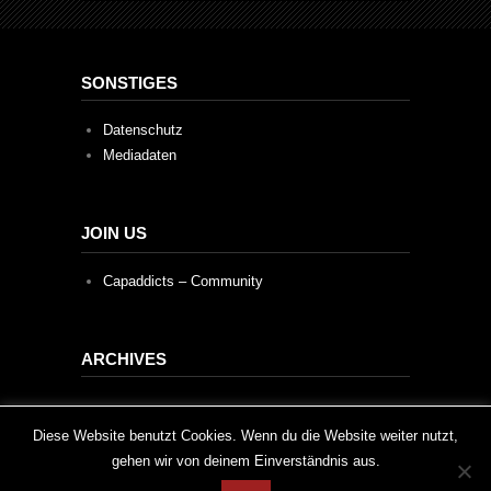
SONSTIGES
Datenschutz
Mediadaten
JOIN US
Capaddicts – Community
ARCHIVES
Archives
This website uses cookies to improve your experience. We'll
Diese Website benutzt Cookies. Wenn du die Website weiter nutzt,
gehen wir von deinem Einverständnis aus.
assume you're ok with this, but you can opt-out if you wish.