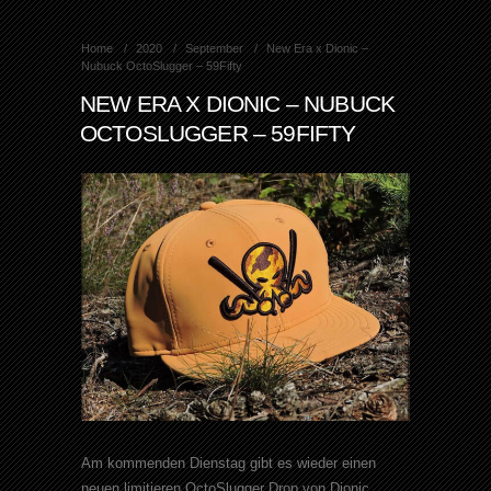
Home
2020
September
New Era x Dionic –
Nubuck OctoSlugger – 59Fifty
NEW ERA X DIONIC – NUBUCK
OCTOSLUGGER – 59FIFTY
Am kommenden Dienstag gibt es wieder einen
neuen limitieren OctoSlugger Drop von Dionic