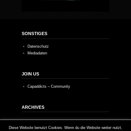
SONSTIGES
Datenschutz
Mediadaten
JOIN US
Capaddicts – Community
ARCHIVES
Archives
This website uses cookies to improve your experience. We'll
Diese Website benutzt Cookies. Wenn du die Website weiter nutzt,