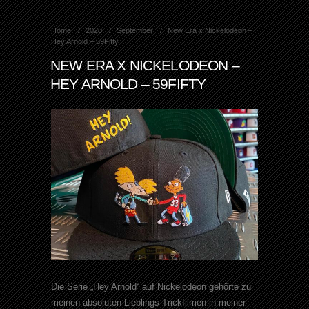
Home
2020
September
New Era x Nickelodeon –
Hey Arnold – 59Fifty
NEW ERA X NICKELODEON –
HEY ARNOLD – 59FIFTY
Die Serie „Hey Arnold“ auf Nickelodeon gehörte zu
meinen absoluten Lieblings Trickfilmen in meiner