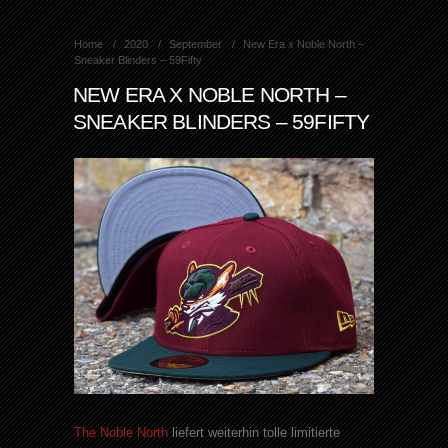
Home
2020
September
New Era x Noble North –
Sneaker Blinders – 59Fifty
NEW ERA X NOBLE NORTH –
SNEAKER BLINDERS – 59FIFTY
The Noble North
liefert weiterhin tolle limitierte