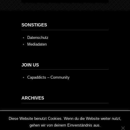
SONSTIGES
Datenschutz
Mediadaten
JOIN US
Capaddicts – Community
ARCHIVES
Archives
This website uses cookies to improve your experience. We'll
Diese Website benutzt Cookies. Wenn du die Website weiter nutzt,
gehen wir von deinem Einverständnis aus.
assume you're ok with this, but you can opt-out if you wish.