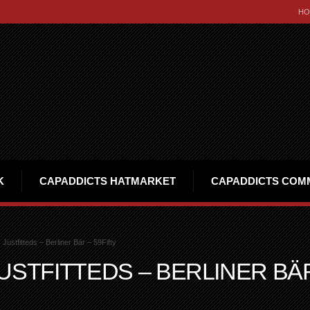
HO
K
CAPADDICTS HATMARKET
CAPADDICTS COM
Justfitteds – Berliner Bär – 59Fifty
USTFITTEDS – BERLINER BÄ