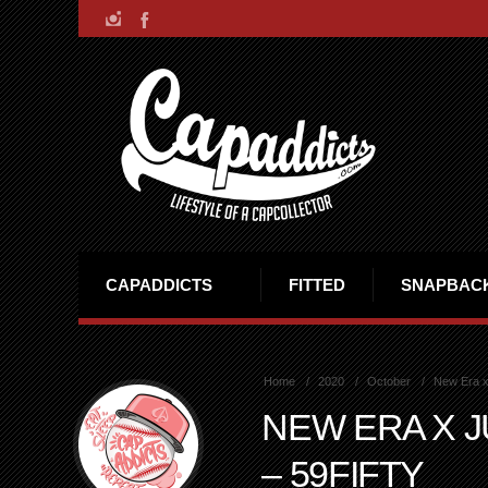
CAPADDICTS
FITTED
SNAPBAC
Home
2020
October
New Era x 
NEW ERA X J
– 59FIFTY