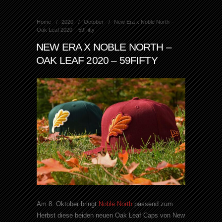
Home
2020
October
New Era x Noble North –
Oak Leaf 2020 – 59Fifty
NEW ERA X NOBLE NORTH –
OAK LEAF 2020 – 59FIFTY
Am 8. Oktober bringt
Noble North
passend zum
Herbst diese beiden neuen Oak Leaf Caps von New