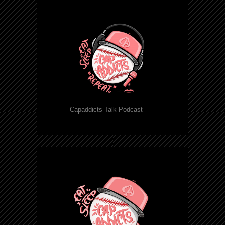
Capaddicts Talk Podcast