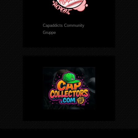
Capaddicts Community
Gruppe