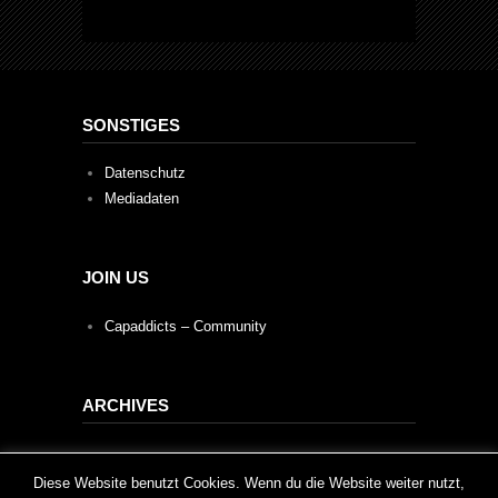
SONSTIGES
Datenschutz
Mediadaten
JOIN US
Capaddicts – Community
ARCHIVES
Archives
This website uses cookies to improve your experience. We'll
Diese Website benutzt Cookies. Wenn du die Website weiter nutzt,