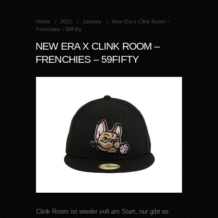
Home
2021
January
New Era x Clink Room –
Frenchies – 59Fifty
NEW ERA X CLINK ROOM –
FRENCHIES – 59FIFTY
Clink Room ist wieder voll am Start, nur gibt es