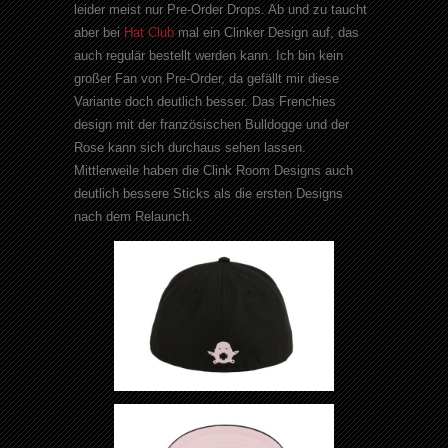
leider meist nur Pre-Order Drops. Ab und zu taucht
aber bei
Hat Club
mal ein Clinker Design auf, das
auch regulär bestellt werden kann. Ich bin kein
großer Fan von Pre-Order, da gefällt mir diese
Variante doch deutlich besser. Das Frenchies
design mit der französischen Bulldogge und der
Rose kann sich durchaus sehen lassen.
Mittlerweile haben die Clink Room Designs auch
deutlich bessere Sticks als die ersten Designs
nach dem Relaunch.