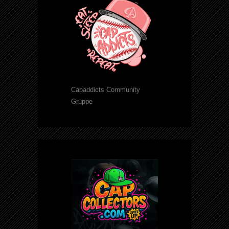
Capaddicts Community
Gruppe