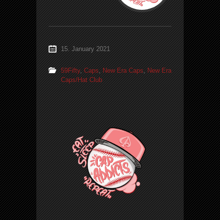
15. January 2021
59Fifty
,
Caps
,
New Era Caps
,
New Era
Caps/Hat Club