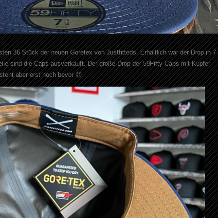
ten 36 Stück der neuen Goretex von Justfitteds. Erhältlich war der Drop in 7
weile sind die Caps ausverkauft. Der große Drop der 59Fifty Caps mit Kupfer
teht aber erst noch bevor 😉