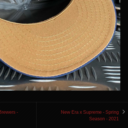
Brewers -
New Era x Supreme - Spring
Season - 2021