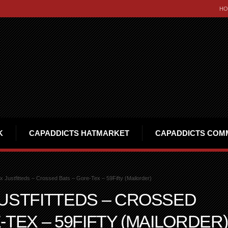
HO
K
CAPADDICTS HATMARKET
CAPADDICTS COM
 Justfitteds – Crossed Bats – Gore-Tex – 59Fifty (Mailorder)
JUSTFITTEDS – CROSSED
-TEX – 59FIFTY (MAILORDER)