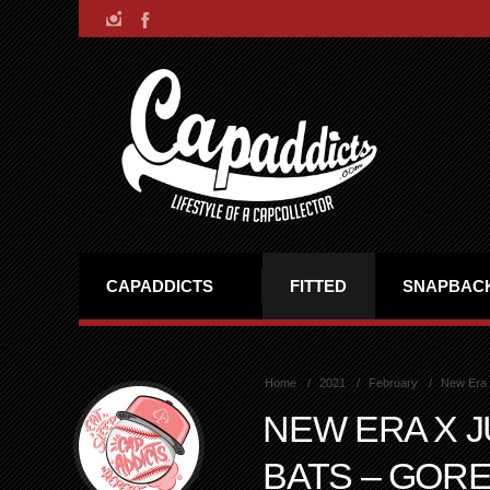
CAPADDICTS
FITTED
SNAPBAC
Home
2021
February
New Era x
NEW ERA X 
BATS – GORE