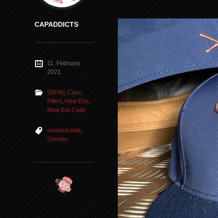
CAPADDICTS
11. February
2021
59Fifty
,
Caps
,
Fitted
,
New Era
,
New Era Caps
crossed bats
,
Goretex