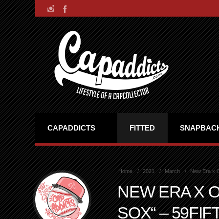
CAPADDICTS
FITTED
SNAPBAC
Home
2021
March
New Era x O
NEW ERA X O
SOX“ – 59FIF