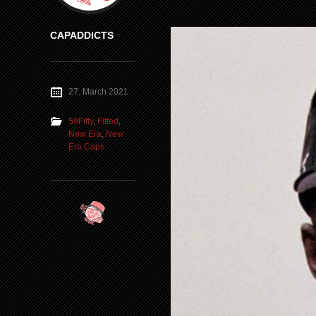
CAPADDICTS
27. March 2021
59Fifty
,
Fitted
,
New Era
,
New
Era Caps