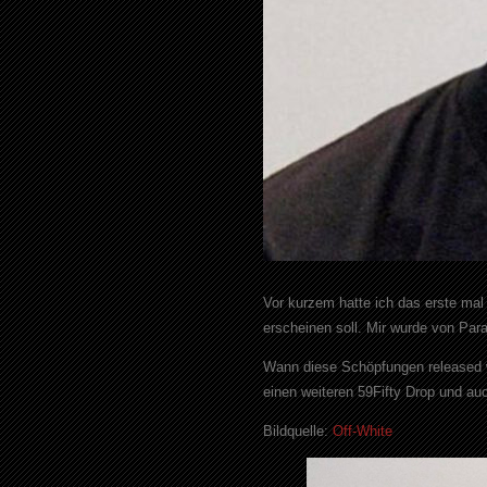
Vor kurzem hatte ich das erste ma
erscheinen soll. Mir wurde von Para
Wann diese Schöpfungen released w
einen weiteren 59Fifty Drop und au
Bildquelle:
Off-White