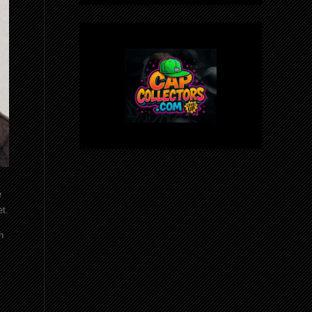
e
et.
h