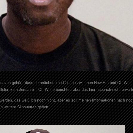
l davon gehört, dass demnächst eine Collabo zwischen New Era und Off-Whit
llelen zum Jordan 5 – Off-White berichtet, aber das hier habe ich nicht erwart
erden, das weiß ich noch nicht, aber es soll meinen Informationen nach noc
ch weitere Silhouetten geben.