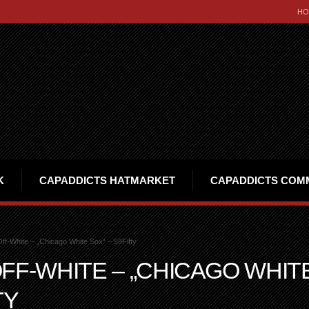
HO
K
CAPADDICTS HATMARKET
CAPADDICTS COM
ff-White – „Chicago White Sox“ – 59Fifty
FF-WHITE – „CHICAGO WHIT
TY