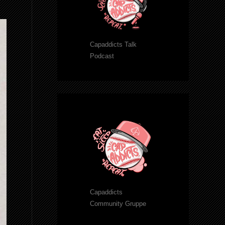
Capaddicts Talk
Podcast
Capaddicts
Community Gruppe